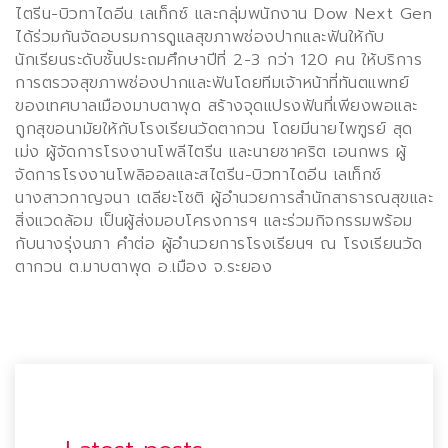
ไตรีน-บิวทาไดอีน เลเท็กซ์ และกลุ่มพนักงาน
Dow Next Gen
ได้ร่วมกันจัดอบรมการดูแลสุขภาพช่องปากและฟันให้กับ
นักเรียนระดับชั้นประถมศึกษาปีที่
2-3
กว่า
120
คน ให้บริการ
การตรวจสุขภาพช่องปากและฟันโดยทีมเจ้าหน้าที่ทันตแพทย์
ของเทศบาลเมืองมาบตาพุด สร้างจุดแปรงฟันที่เพียงพอและ
ถูกสุขอนามัยให้กับโรงเรียนวัดตากวน โดยมีนายไพฑูรย์ สุด
เม่ง ผู้จัดการโรงงานโพลีไตรีน และนายชาคริต เอนกพร ผู้
จัดการโรงงานโพลิออลและสไตรีน-บิวทาไดอีน เลเท็กซ์
นางสาวกาญจนา เตลียะโชติ ผู้อำนวยการสำนักสาธารณสุขและ
สิ่งแวดล้อม เป็นผู้ส่งมอบโครงการฯ และร่วมกิจกรรมพร้อม
กับนางรุ่งนภา คำต่อ ผู้อำนวยการโรงเรียนฯ ณ โรงเรียนวัด
ตากวน ต.มาบตาพุด อ.เมือง จ.ระยอง