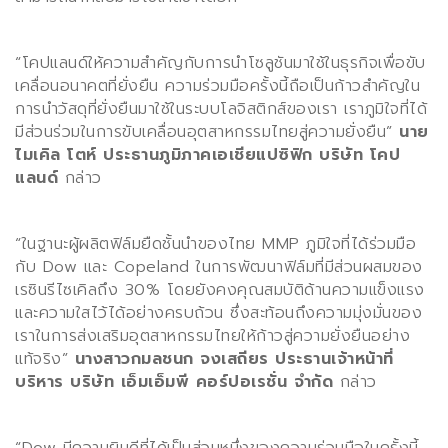
“โคปแลนด์ให้ความสำคัญกับการนำโซลูชันมาใช้ในธุรกิจเพื่อขับ
เคลื่อนอนาคตที่ยั่งยืน ความร่วมมือครั้งนี้ถือเป็นก้าวสำคัญใน
การนำวัสดุที่ยั่งยืนมาใช้ในระบบโลจิสติกส์ของเรา เราภูมิใจที่ได้
มีส่วนร่วมในการขับเคลื่อนอุตสาหกรรมไทยสู่ความยั่งยืน
”
นาย
ไมเคิล โตห์ ประธานภูมิภาคเอเชียแปซิฟิก บริษัท โคป
แลนด์
กล่าว
“ในฐานะผู้ผลิตฟิล์มยืดชั้นนำของไทย
MMP
ภูมิใจที่ได้ร่วมมือ
กับ
Dow
และ
Copeland
ในการพัฒนาฟิล์มที่มีส่วนผสมของ
เรซินรีไซเคิลถึง 30% โดยยังคงคุณสมบัติด้านความแข็งแรง
และความใสไว้ได้อย่างครบถ้วน ซึ่งสะท้อนถึงความมุ่งมั่นของ
เราในการส่งเสริมอุตสาหกรรมไทยให้ก้าวสู่ความยั่งยืนอย่าง
แท้จริง”
นางสาวกมลชนก
จงเสถียร ประธานเจ้าหน้าที่
บริหาร บริษัท เอ็มเอ็มพี คอร์ปอเรชั่น จำกัด
กล่าว