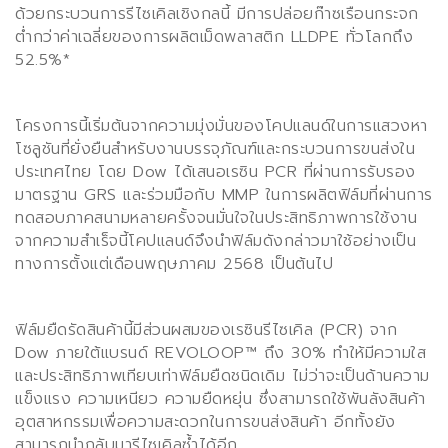
ด้วยกระบวนการรีไซเคิลเชิงกลนี้ มีการปล่อยก๊าซเรือนกระจก
ต่ำกว่าค่าเฉลี่ยของการผลิตเม็ดพลาสติก
LLDPE
ทั่วโลกถึง
52.5%*
โครงการนี้เริ่มต้นจากความมุ่งมั่นของโคปแลนด์ในการแสวงหา
โซลูชันที่ยั่งยืนสำหรับงานบรรจุภัณฑ์และกระบวนการขนส่งใน
ประเทศไทย โดย
Dow
ได้เสนอเรซิน
PCR
ที่ผ่านการรับรอง
มาตรฐาน
GRS
และร่วมมือกับ
MMP
ในการผลิตฟิล์มที่ผ่านการ
ทดสอบภาคสนามหลายครั้งจนมั่นใจในประสิทธิภาพการใช้งาน
จากความสำเร็จนี้โคปแลนด์จึงนำฟิล์มดังกล่าวมาใช้อย่างเป็น
ทางการตั้งแต่เดือนพฤษภาคม 2568 เป็นต้นไป
ฟิล์มยืดรัดสินค้านี้มีส่วนผสมของเรซินรีไซเคิล (
PCR)
จาก
Dow
ภายใต้แบรนด์
REVOLOOP™
ถึง 30% ทำให้มีความใส
และประสิทธิภาพเทียบเท่าฟิล์มยืดชนิดเดิม ไม่ว่าจะเป็นด้านความ
แข็งแรง ความเหนียว ความยืดหยุ่น ซึ่งสามารถใช้พันลังสินค้า
อุตสาหกรรมเพื่อความสะดวกในการขนส่งสินค้า อีกทั้งยัง
สามารถนำกลับมารีไซเคิลซ้ำได้อีก