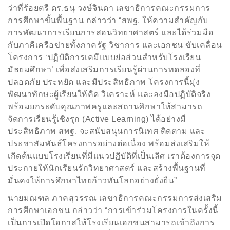
ว่าที่ร้อยตรี
ดร.ธนุ วงษ์จินดา
เลขาธิการคณะกรรมการ
การศึกษาขั้นพื้นฐาน
กล่าวว่า
“
สพฐ. ให้ความสำคัญกับ
การพัฒนาการเรียนการสอนวิทยาศาสตร์ และได้ร่วมมือ
กับภาคีเครือข่ายทั้งภาครัฐ วิชาการ และเอกชน ขับเคลื่อน
โครงการ
‘
ปฏิบัติการเคมีแบบย่อส่วนสำหรับโรงเรียน
มัธยมศึกษา
’
เพื่อส่งเสริมการเรียนรู้ผ่านการทดลองที่
ปลอดภัย ประหยัด และมีประสิทธิภาพ โครงการนี้มุ่ง
พัฒนาทักษะผู้เรียนให้คิด วิเคราะห์ และลงมือปฏิบัติจริง
พร้อมยกระดับคุณภาพครูและสถานศึกษาให้สามารถ
จัดการเรียนรู้เชิงรุก (
Active Learning)
ได้อย่างมี
ประสิทธิภาพ สพฐ. จะสนับสนุนการนิเทศ ติดตาม และ
ประชาสัมพันธ์โครงการอย่างต่อเนื่อง พร้อมส่งเสริมให้
เกิดต้นแบบโรงเรียนที่มีแนวปฏิบัติที่เป็นเลิศ เราต้องการจุด
ประกายให้นักเรียนรักวิทยาศาสตร์ และสร้างพื้นฐานที่
มั่นคงให้การศึกษาไทยก้าวทันโลกอย่างยั่งยืน”
นายมณฑล ภาคสุวรรณ
เลขาธิการคณะกรรมการส่งเสริม
การศึกษาเอกชน
กล่าวว่า “การเข้าร่วมโครงการในครั้งนี้
เป็นการเปิดโอกาสให้โรงเรียนเอกชนสามารถเข้าถึงการ