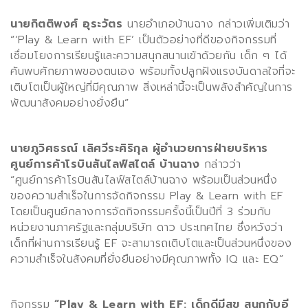
นายกิตติพงศ์ อุระวัตร
นายอำเภอบ้านฉาง กล่าวเพิ่มเติมว่า
“‘Play & Learn with EF’
เป็นตัวอย่างที่ดีของกิจกรรมที่
เชื่อมโยงการเรียนรู้และความสนุกสนานเข้าด้วยกัน เด็ก ๆ ได้
ค้นพบศักยภาพของตนเอง พร้อมทั้งปลูกฝังแรงบันดาลใจที่จะ
เติบโตเป็นผู้ใหญ่ที่มีคุณภาพ สิ่งเหล่านี้จะเป็นพลังสำคัญในการ
พัฒนาสังคมอย่างยั่งยืน”
นายภูวิศธรณ์ เลิศวีระศิริกุล ผู้อำนวยการฝ่ายบริหาร
ศูนย์การค้าโรบินสันไลฟ์สไตล์ บ้านฉาง
กล่าวว่า
“
ศูนย์การค้าโรบินสันไลฟ์สไตล์บ้านฉาง พร้อมเป็นส่วนหนึ่ง
ของความสำเร็จในการจัดกิจกรรม
Play & Learn with EF
โดยเป็นศูนย์กลางการจัดกิจกรรมครั้งนี้เป็นปีที่
3
ร่วมกับ
หน่วยงานภาครัฐและกลุ่มบริษัท ดาว ประเทศไทย ซึ่งหวังว่า
เด็กที่ผ่านการเรียนรู้
EF
จะสามารถเติบโตและเป็นส่วนหนึ่งของ
ความสำเร็จในสังคมที่ยั่งยืนอย่างมีคุณภาพทั้ง
IQ
และ
EQ
”
กิจกรรม
“Play & Learn with EF:
เด็กดีมีสุข สนุกกับอี