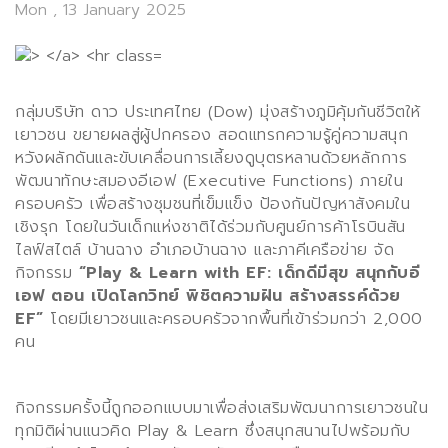
Mon , 13 January 2025
กลุ่มบริษัท ดาว ประเทศไทย (
Dow)
มุ่งสร้างภูมิคุ้มกันชีวิตให้
เยาวชน ขยายผลสู่ผู้ปกครอง สอดแทรกความรู้คู่ความสนุก
หวังผลักดันและขับเคลื่อนการเลี้ยงดูบุตรหลานด้วยหลักการ
พัฒนาทักษะสมองอีเอฟ
(Executive Functions)
ภายใน
ครอบครัว เพื่อสร้างชุมชนที่เข็มแข็ง ป้องกันปัญหาสังคมใน
เชิงรุก โดยในวันเด็กแห่งชาติได้ร่วมกับศูนย์การค้าโรบินสัน
ไลฟ์สไตล์ บ้านฉาง อำเภอบ้านฉาง และภาคีเครือข่าย จัด
กิจกรรม
“Play & Learn with EF:
เด็กดีมีสุข สนุกกับอี
เอฟ ตอน เปิดโลกวิทย์ พิชิตความฝัน สร้างสรรค์ด้วย
EF”
โดยมีเยาวชนและครอบครัวจากพื้นที่เข้าร่วมกว่า
2,000
คน
กิจกรรมครั้งนี้ถูกออกแบบมาเพื่อส่งเสริมพัฒนาการเยาวชนใน
ทุกมิติผ่านแนวคิด
Play & Learn
ซึ่งสนุกสนานไปพร้อมกับ