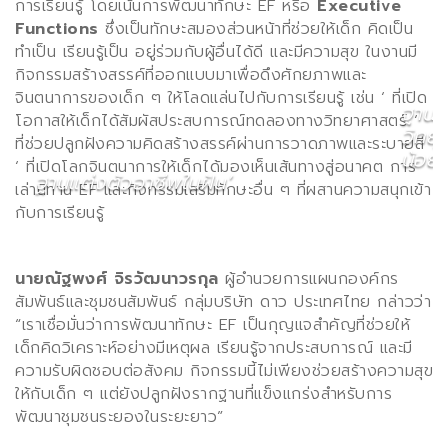
การเรียนรู้ โดยเน้นการพัฒนาทักษะ
EF
หรือ
Executive
Functions
ซึ่งเป็นทักษะสมองส่วนหน้าที่ช่วยให้เด็ก คิดเป็น
ทำเป็น เรียนรู้เป็น อยู่ร่วมกับผู้อื่นได้ดี และมีความสุข ในงานมี
กิจกรรมสร้างสรรค์ที่ออกแบบมาเพื่อดึงศักยภาพและ
จินตนาการของเด็ก ๆ ให้โลดแล่นไปกับการเรียนรู้ เช่น
‘
ที่เปิด
ฐานน
โอกาสให้เด็กได้สัมผัสประสบการณ์ทดลองทางวิทยาศาสตร์
‘
วิทยา
ฐ
ที่ช่วยปลูกฝังความคิดสร้างสรรค์ผ่านการวาดภาพและระบายสี
น้อย
จ
’
‘
ที่เปิดโลกจินตนาการให้เด็กได้มองเห็นเส้นทางสู่อนาคต การ
ฐานแต่งตัวอาชีพในฝัน
’
น
เล่านิทาน
EF
และกิจกรรมเสริมทักษะอื่น ๆ ที่ผสานความสนุกเข้า
กับการเรียนรู้
นายณัฐพงศ์ จิรวัฒนาวรกุล
ผู้อำนวยการแผนกองค์กร
สัมพันธ์และชุมชนสัมพันธ์ กลุ่มบริษัท ดาว ประเทศไทย กล่าวว่า
“
เราเชื่อมั่นว่าการพัฒนาทักษะ
EF
เป็นกุญแจสำคัญที่ช่วยให้
เด็กคิดวิเคราะห์อย่างมีเหตุผล เรียนรู้จากประสบการณ์ และมี
ความรับผิดชอบต่อสังคม กิจกรรมนี้ไม่เพียงช่วยสร้างความสุข
ให้กับเด็ก ๆ แต่ยังปลูกฝังรากฐานที่แข็งแกร่งสำหรับการ
พัฒนาชุมชนระยองในระยะยาว”