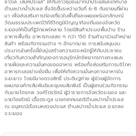
ชาวเล...เสน่ห์ประแส
”
ให้กับชาวชุมชนปากน้ำประแสและเทศบาล
ตำบลปากน้ำประแส ซึ่งจัดขึ้นระหว่างวันที่
6-8
กันยายนที่ผ่าน
มา เพื่อส่งเสริมการท่องเที่ยวในพื้นที่และเผยแพร่เอกลักษณ์
วัฒนธรรมประเพณีวิถีชีวิตภูมิปัญญาท้องถิ่นของจังหวัด
ระยองให้เป็นที่รู้จักแพร่หลาย โดยมีสินค้าประมงพื้นบ้าน ร้าน
อาหารพื้นถิ่น อาหารทะเลสด ๆ กว่า
150
ร้านค้ามาร่วมจำหน่าย
สินค้า พร้อมกิจกรรมต่าง ๆ อีกมากมาย การสนับสนุนงบ
ประมาณในครั้งนี้ยังมุ่งสร้างความตระหนักรู้ให้กับประชาชน
เกี่ยวกับความสำคัญของการอนุรักษ์ทรัพยากรทางทะเลและ
ชายฝั่งและความมั่นคงของอาหาร พร้อมทั้งส่งเสริมการบริโภค
อาหารทะเลอย่างยั่งยืน เพื่อให้เกิดความมั่นคงทางอาหารใน
ระยะยาว โดยมีนางดวงสิทธิ์ ประดิษฐค่าย ผู้ช่วยผู้จัดการ
แผนกองค์กรสัมพันธ์และชุมชนสัมพันธ์ เป็นผู้แทนร่วมกิจกรรม
กับนายไตรภพ วงศ์ไตรรัตน์ ผู้ว่าราชการจังหวัดระยอง และ
นายไชยรัตน์ เอื้อตระกูล นายกเทศมนตรีตำบลปากน้ำประแส
ณ
อนุสรณ์เรือรบหลวงประแส ตำบลปากน้ำประแส อ.แกลง
จ.ระยอง