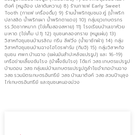
ตังค์
(
หมูฮ้อง ปลาต้มหวาน
) 8)
ร้านกาแฟ
Early Sweet
Tooth (
กาแฟ เครื่องดื่ม
) 9)
ร้านน้ำพริกชุมชนจ.คู่
(
น้ำพริก
ปลาสลิด น้ำพริกเผา น้ำพริกตาแดง
)
10)
กลุ่มยุวเกษตรกร
รร.วัดชากหมาก
(
ไข่เค็มสองสหาย
) 11)
โรงเรียนบ้านเขาห้วย
มะหาด
(
ไข่เค็ม ป.
1) 12)
ชุมชนคลองทราย
(
หมูแผ่น
)
13
)
วิสาหกิจชุมชนบ้านรลิณ กรีน ลีฟวิ่ง
(
น้ำยาซักผ้า
) 14)
กลุ่ม
วิสาหกิจชุมชนบ้านฉางไฮโดรฟาร์ม
(
กิมจิ
) 15)
กลุ่มวิสาหกิจ
ชุมชน ศพก.บ้านฉาง
(
แผ่นมันสำปะหลังแปรรูป
)
และ
16-19
)
เครือข่ายเลี้ยงชันโรง
(
นำผึ้งชันโรง
)
ได้แก่ วสช.เกษตรแปรรูป
บ้านดอน วสช.กลุ่มแม่บ้านเกษตรแปรรูปภูลำไยอำเภอบ้านฉาง
วสช.รวมมิตรเกษตรอินทรีย์ วสช.บ้านมาตังค์ วสช.สวนป้านุลุง
ไก่เกษตรอินทรีย์ และชุมชนหนองม่วง