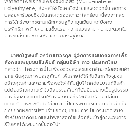
พลาสติกโพลีเอทิลีนเพียงชนิดเดียว
(Mono
-
material
Polyethylene)
ส่งผลให้รีไซเคิลได้ง่ายและสะดวกขึ้น ลดการ
ปล่อยคาร์บอนซึ่งเป็นสาเหตุของสภาวะโลกร้อน เนื่องจากลด
การใช้ทรัพยากรตามหลักเศรษฐกิจหมุนเวียน แต่ยังคง
ประสิทธิภาพด้านความแข็งแรง ความสวยงาม ความสะดวกใน
การขนส่ง และการใช้งานของบรรจุภัณฑ์
นายณัฐพงศ์ จิรวัฒนาวรกุล ผู้จัดการแผนกกิจการเพื่อ
สังคมและชุมชนสัมพันธ์ กลุ่มบริษัท ดาว ประเทศไทย
กล่าวว่า
“
โครงการนี้ไม่เพียงช่วยส่งเสริมเอกลักษณ์ของสินค้า
ยกระดับคุณภาพบรรจุภัณฑ์ เพิ่มรายได้ให้กับวิสาหกิจชุมชน
สร้างคุณค่าและความพึงพอใจให้กับผู้บริโภคต่อแบรนด์สินค้า
แต่ยังสร้างความเข้าใจถึงบรรจุภัณฑ์ที่ยั่งยืนอย่างเป็นรูปธรรม
การที่ชุมชนหันมาปรับใช้บรรจุภัณฑ์ที่รีไซเคิลได้ช่วยเปลี่ยน
ทัศนคติว่าพลาสติกไม่ใช่ขยะแต่เป็นทรัพยากรที่มีคุณค่า อีกทั้ง
ยังขยายผลการมีส่วนร่วมของชุมชนในการเป็นกระบอกเสียง
สำหรับการคัดแยกและนำพลาสติกใช้แล้วกลับเข้าสู่กระบวนการ
รีไซเคิลได้เพิ่มมากขึ้นต่อไป
”