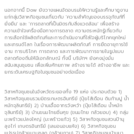
นอกจากนี้
Dow
ยังวางแผนจัดอบรมให้ความรู้และศึกษาดูงาน
แก่กลุ่มวิสาหกิจชุมชนเกี่ยวกับ
'
ความสำคัญของบรรจุภัณฑ์ที่
ยั่งยืน
'
และ
'
การตลาดที่เป็นมิตรกับสิ่งแวดล้อม
'
เพื่อสร้าง
ความเข้าใจเครื่องมือทางการตลาด ความตระหนักรู้เกี่ยวกับ
การเลือกใช้ผลิตภัณฑ์และการดำเนินงานที่ใส่ใจผู้บริโภคยุคใหม่
และเทรนด์โลก ในเรื่องการพัฒนาผลิตภัณฑ์ การยืดอายุการใช้
งาน การบริโภค การตลาด และการพัฒนาการขายในรูปแบบ
ตลาดท้องถิ่นให้มีเอกลักษณ์ ทั้งนี้ บริษัทฯ ยังคงมุ่งมั่น
สนับสนุนชุมชน เพื่อเพิ่มศักยภาพ สร้างรายได้ สร้างอาชีพ และ
ยกระดับเศรษฐกิจในชุมชนอย่างต่อเนื่อง
วิสาหกิจชุมชนในจังหวัดระยองทั้ง
19
แห่ง ประกอบด้วย 1
)
วิสาหกิจชุมชนรวมมิตรเกษตรอินทรีย์
(
ปุ๋ยไส้เดือน ดินก้ามปู น้ำ
หมักจุลินทรีย์
) 2)
บ้านเอื้ออาทรวังหว้า
(
ปุ๋ยไส้เดือน น้ำหมัก
จุลินทรีย์
) 3)
บ้านขนมไทยอิ่มศุข
(
ขนมไทย กล้วยอบ
) 4)
กลุ่ม
มะพร้าวแปลงใหญ่
(
มะพร้าวแก้ว
) 5)
วิสาหกิจชุมชนสวนป้านุ
ลุงไก่ เกษตรอินทรีย์
(
เลมอนอบแห้ง
) 6)
วิสาหกิจชุมชน
แปรรูปกล้วยมาบชลูด
(
กล้วยกวน
) 7)
วิสาหกิจชุมชนบ้านมา