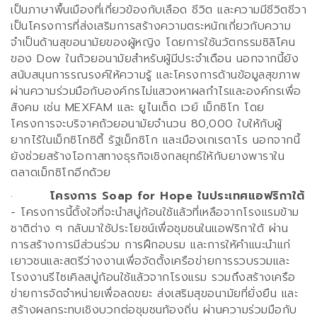
เป็นภาษาพื้นเมืองที่เกี่ยวข้องกับเลือด ชีวิต และความมีชีวิตชีวา
เป็นโครงการที่ส่งเสริมการสร้างความตระหนักเกี่ยวกับความ
จำเป็นด้านสุขอนามัยของผู้หญิง โดยการใช้นวัตกรรมซิลิโคน
ของ
Dow
ในถ้วยอนามัยสำหรับผู้มีประจำเดือน นอกจากนี้ยัง
สนับสนุนการรณรงค์ให้ความรู้ และโครงการด้านข้อมูลสุขภาพ
ผ่านความร่วมมือกับองค์กรไม่แสวงหาผลกำไรและองค์กรเพื่อ
สังคม เช่น
MEXFAM
และ ยูไนเต็ด เวย์ เม็กซิโก โดย
โครงการจะบริจาคถ้วยอนามัยจำนวน
80,000
ใบให้กับผู้
ยากไร้ในเม็กซิโกซิตี้ รัฐเม็กซิโก และเมืองเกเรตาโร นอกจากนี้
ยังช่วยสร้างโอกาสทางธุรกิจเชิงกลยุทธ์ให้กับยางพาราใน
ตลาดเม็กซิโกอีกด้วย
·
โครงการ
Soap for Hope
ในประเทศ
แอฟริกาใต้
-
โครงการนี้ตั้งใจที่จะนำสบู่ก้อนใช้แล้วที่เหลือจากโรงแรมข้าม
ชาติต่าง ๆ กลับมาใช้ประโยชน์เพื่อชุมชนในแอฟริกาใต้ ผ่าน
การสร้างการมีส่วนร่วม การฝึกอบรม และการให้คำแนะนำแก่
เยาวชนและสตรีว่างงานเพื่อจัดตั้งเครือข่ายการรวบรวมและ
โรงงานรีไซเคิลสบู่ก้อนใช้แล้วจากโรงแรม รวมถึงสร้างเครือ
ข่ายการจัดจำหน่ายเพื่อลดขยะ ส่งเสริมสุขอนามัยที่ยั่งยืน และ
สร้างผลกระทบเชิงบวกต่อชุมชนท้องถิ่น ผ่านความร่วมมือกับ