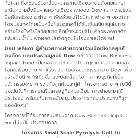
ทั่วโลก ที่จะช่วยขับเคลื่อนผลกระทบเชิงบวกต่อสังคมและยก
ระดับความยั่งยืนผ่านความเชี่ยวชาญของ
Dow
และความร่วม
มือกับหน่วยงานต่าง ๆ เพื่อช่วยแก้ไขปัญหาต่าง ๆ ของโลก
โดยประเทศไทยเป็นหนึ่งในประเทศที่ได้รับเงินสนับสนุนในการ
สร้างโรงไพโรไลซิสขนาดเล็กซึ่งจะช่วยรีไซเคิลขยะพลาสติก
กลับเป็นน้ำมันเพื่อผลิตเป็นวัตถุดิบในโรงงานปิโตรเคมี
บ็อบ พลิชกา ผู้อำนวยการฝ่ายความร่วมมือเชิงกลยุทธ์
องค์กร และประธานมูลนิธิ
Dow
กล่าวว่า
"Dow Business
Impact Fund
เป็นกองทุนที่ช่วยแก้ไขปัญหาความท้าทายของ
โลกในเรื่องต่าง ๆ ที่เร่งด่วน โดยใช้นวัตกรรมของ
Dow
เพื่อ
สร้างสิ่งดี ๆ ให้เกิดขึ้น และปลดล็อกโอกาสทางธุรกิจที่เป็น
นวัตกรรมใหม่ ๆ ร่วมกับลูกค้าและคู่ค้า โครงการต่าง ๆ ในปีนี้
มุ่งเน้นไปที่การส่งเสริมเศรษฐกิจหมุนเวียน การนำขยะมาใช้
ประโยชน์ พร้อมกับการสนับสนุนประชากรกลุ่มเปราะบางที่สุด
ของสังคม
"
โครงการที่ได้รับการสนับสนุนจาก
Dow Business Impact
Fund
ในปีนี้ ประกอบด้วย
·
โครงการ
Small Scale Pyrolysis Unit
ใน