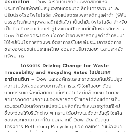
ประเทศไทย
–
Dow
จะร่วมกับ
สถาบันพลาสติกแห่ง
ประเทศไทย
เพื่อสนับสนุนวิสาหกิจขนาดเล็กในการพัฒนาและ
ปรับปรุงโรงไพโรไลซิส เพื่อแปลงขยะพลาสติกมูลค่าต่ำ
(
ฟิล์ม
บรรจุภัณฑ์และถุงพลาสติกใช้แล้ว
)
เป็นน้ำมันไพโรไลซิส สำหรับ
เป็นวัตถุดิบหมุนเวียนเข้าสู่โรงแยกปิโตรเคมีที่เป็นพันธมิตรของ
Dow
ในจังหวัดระยอง ซึ่งการนำขยะพลาสติกมูลค่าต่ำกลับมา
ใช้ใหม่เป็นโอกาสที่จะเพิ่มอัตราการรีไซเคิลในระบบการจัดการ
ขยะของชุมชนในประเทศไทย ช่วยลดปริมาณขยะ และประหยัด
ทรัพยากร
·
โครงการ
Driving Change for Waste
Traceability and Recycling Rates
ในประเทศ
อาร์เจนตินา
– Dow
และองค์กรเดลเทราจะร่วมกันปรับปรุง
ความโปร่งใสของระบบการจัดการและรีไซเคิลขยะ ด้วย
นวัตกรรมเครื่องมือติดตามที่ใช้เทคโนโลยีบล็อกเชน โดยจะ
สามารถติดตามสถานะของพลาสติกรีไซเคิลได้ตั้งแต่การเก็บ
รวบรวมไปจนถึงการแปลงเป็นผลิตภัณฑ์และบรรจุภัณฑ์ใหม่
ซึ่งจะช่วยให้บริษัทต่าง ๆ ทราบได้อย่างแน่ชัดว่าวัสดุรีไซเคิล
ของพวกเขามาจากที่ใด นอกจากนี้
Dow
ยังสนับสนุน
โครงการ
Rethinking Recycling
ของเดลเทรา ในเมืองบา