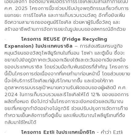
เอียบลังกา ซึ่งตั้งเป้าเพิ่มอัตราการรีไซเคิลเป็นสามเท่าภายในปี
ค.ศ.
2025
โครงการนี้จะช่วยปรับปรุงพฤติกรรมเกี่ยวกับการ
แยกขยะ การรีไซเคิล และการเก็บรวบรวมวัสดุ อีกทั้งยังเพิ่ม
ขีดความสามารถของศูนย์รีไซเคิล ช่วยหาผู้รับซื้อวัสดุ และ
สร้างอาชีพด้านการจัดการขยะในรูปแบบของสหกรณ์อีกด้วย
·
โครงการ
REUSE (Fridge Recycling
Expansion)
ในประเทศบราซิล
–
การส่งเสริมเศรษฐกิจ
หมุนเวียนของวัสดุโพลียูรีเทนในที่นอน โซฟา และตู้เย็น ซึ่งจะ
ขยายไปยังภูมิภาคตะวันออกเฉียงใต้และตะวันออกเฉียงเหนือ
ของประเทศบราซิล โดยร่วมมือกับพันธมิตรที่สำคัญ โครงการ
นี้เป็นโครงการต่อเนื่องจากที่เคยทำมาก่อนหน้านี้ โดยส่วนขยาย
นี้จะให้บริการรีไซเคิลแก่ผู้บริโภคมากขึ้น และช่วยให้ภาค
อุตสาหกรรมบรรลุเป้าหมายความรับผิดชอบของผู้ผลิตปี ค.ศ.
2024
ในการเก็บรวบรวมและรีไซเคิลให้ได้
12%
ของยอดการ
ผลิตทั้งหมด ยิ่งไปกว่านั้นโครงการจะยังคงช่วยลดปริมาณ
ขยะที่เคยถูกกำจัดอย่างไม่ถูกวิธี ช่วยปรับปรุงการจัดการก๊าซ
ทำความเย็นหลังการทิ้งตู้เย็น และเพิ่มปริมาณโพลียูรีเทนที่ดึง
กลับมาใช้ใหม่ได้
·
โครงการ
Eztli
ในประเทศ
เม็กซิโก
-
คำว่า
Eztli