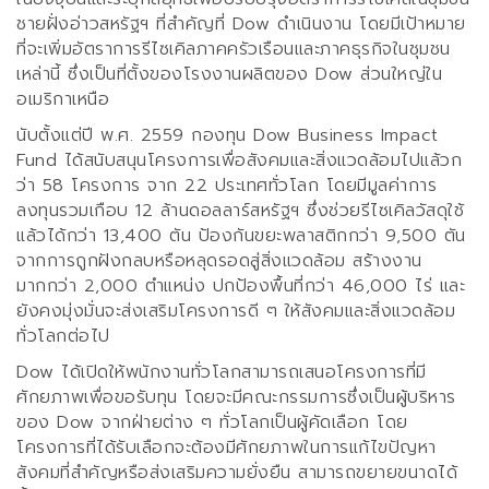
ชายฝั่งอ่าวสหรัฐฯ ที่สําคัญที่
Dow
ดําเนินงาน โดยมีเป้าหมาย
ที่จะเพิ่มอัตราการรีไซเคิลภาคครัวเรือนและภาคธุรกิจในชุมชน
เหล่านี้ ซึ่งเป็นที่ตั้งของโรงงานผลิตของ
Dow
ส่วนใหญ่ใน
อเมริกาเหนือ
นับตั้งแต่ปี พ.ศ.
2559
กองทุน
Dow Business Impact
Fund
ได้สนับสนุนโครงการเพื่อสังคมและสิ่งแวดล้อมไปแล้วก
ว่า
58
โครงการ จาก
22
ประเทศทั่วโลก
โดยมีมูลค่าการ
ลงทุนรวมเกือบ
12
ล้านดอลลาร์สหรัฐฯ
ซึ่งช่วยรีไซเคิลวัสดุใช้
แล้วได้กว่า
1
3
,
4
00
ตัน ป้องกันขยะพลาสติกกว่า
9,500
ตัน
จากการถูกฝังกลบหรือหลุดรอดสู่สิ่งแวดล้อม สร้างงาน
มากกว่า
2,000
ตำแหน่ง ปกป้องพื้นที่กว่า
46,000
ไร่
และ
ยังคงมุ่งมั่นจะส่งเสริมโครงการดี ๆ ให้สังคมและสิ่งแวดล้อม
ทั่วโลกต่อไป
Dow
ได้เปิดให้พนักงานทั่วโลกสามารถเสนอโครงการที่มี
ศักยภาพเพื่อขอรับทุน โดยจะมีคณะกรรมการซึ่งเป็นผู้บริหาร
ของ
Dow
จากฝ่ายต่าง ๆ ทั่วโลกเป็นผู้คัดเลือก โดย
โครงการที่ได้รับเลือกจะต้องมีศักยภาพในการแก้ไขปัญหา
สังคมที่สำคัญหรือส่งเสริมความยั่งยืน สามารถขยายขนาดได้