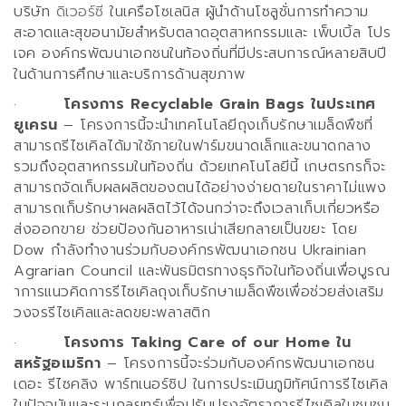
บริษัท
ดิเวอร์ซี
ในเครือโซเลนิส ผู้นำด้านโซลูชั่นการทำความ
สะอาดและสุขอนามัยสำหรับตลาดอุตสาหกรรมและ เพ็บเบิ้ล โปร
เจค องค์กรพัฒนาเอกชนในท้องถิ่นที่มีประสบการณ์หลายสิบปี
ในด้านการศึกษาและบริการด้านสุขภาพ
·
โครงการ
Recyclable Grain Bags
ในประเทศ
ยูเครน
–
โครงการนี้จะนำเทคโนโลยีถุงเก็บรักษาเมล็ดพืชที่
สามารถรีไซเคิลได้มาใช้ภายในฟาร์มขนาดเล็กและขนาดกลาง
รวมถึงอุตสาหกรรมในท้องถิ่น ด้วยเทคโนโลยีนี้ เกษตรกรก็จะ
สามารถจัดเก็บผลผลิตของตนได้อย่างง่ายดายในราคาไม่แพง
สามารถเก็บรักษาผลผลิตไว้ได้จนกว่าจะถึงเวลาเก็บเกี่ยวหรือ
ส่งออกขาย ช่วยป้องกันอาหารเน่าเสียกลายเป็นขยะ โดย
Dow
กำลังทำงานร่วมกับองค์กรพัฒนาเอกชน
Ukrainian
Agrarian Council
และพันธมิตรทางธุรกิจในท้องถิ่นเพื่อบูรณ
าการแนวคิดการรีไซเคิลถุงเก็บรักษาเมล็ดพืชเพื่อช่วยส่งเสริม
วงจรรีไซเคิลและลดขยะพลาสติก
·
โครงการ
Taking Care of our Home
ใน
สหรัฐอเมริกา
–
โครงการนี้จะร่วมกับองค์กรพัฒนาเอกชน
เดอะ รีไซคลิง พาร์ทเนอร์ชิป ในการประเมินภูมิทัศน์การรีไซเคิล
ในปัจจุบันและระบุกลยุทธ์เพื่อปรับปรุงอัตราการรีไซเคิลในชุมชน