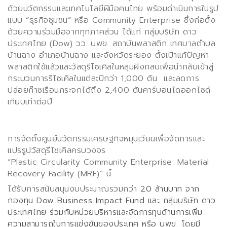
ด้วยนวัตกรรมและเทคโนโลยีฝีมือคนไทย พร้อมดำเนินการในรูป
แบบ “ธุรกิจชุมชน” หรือ
Community Enterprise
ซึ่งก่อตั้ง
ด้วยความร่วมมือจากทุกภาคส่วน ได้แก่ กลุ่มบริษัท ดาว
ประเทศไทย (
Dow)
วว. บพข. สถาบันพลาสติก เทศบาลตำบล
บ้านฉาง อำเภอบ้านฉาง และจังหวัดระยอง ตั้งเป้าแก้ปัญหา
พลาสติกใช้แล้วและวัสดุรีไซเคิลในหลุมฝังกลบเพื่อนำกลับเข้าสู่
กระบวนการรีไซเคิลในแต่ละปีกว่า
1,000
ตัน
และลดการ
ปล่อยก๊าซเรือนกระจกได้ถึง
2,400
ตันคาร์บอนไดออกไซด์
เทียบเท่าต่อปี
การจัดตั้งศูนย์นวัตกรรมเศรษฐกิจหมุนเวียนเพื่อจัดการและ
แปรรูปวัสดุรีไซเคิลครบวงจร
“Plastic Circularity Community Enterprise: Material
Recovery Facility (MRF)”
นี้
ได้รับการสนับสนุนงบประมาณรวมกว่า
20
ล้านบาท จาก
กองทุน
Dow Business Impact Fund
และ กลุ่มบริษัท ดาว
ประเทศไทย ร่วมกับหน่วยบริหารและจัดการทุนด้านการเพิ่ม
ความสามารถในการแข่งขันของประเทศ หรือ บพข.
โดยมี