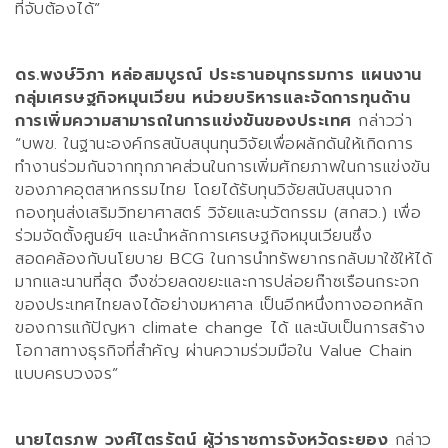
ที่จับต้องได้
”
ดร.พงษ์วิภา หล่อสมบูรณ์ ประธานอนุกรรมการ แผนงาน
กลุ่มเศรษฐกิจหมุนเวียน หน่วยบริหารและจัดการทุนด้าน
การเพิ่มความสามารถในการแข่งขันของประเทศ
กล่าวว่า
“บพข. ในฐานะองค์กรสนับสนุนทุนวิจัยเพื่อผลักดันให้เกิดการ
ทำงานร่วมกันจากทุกภาคส่วนในการเพิ่มศักยภาพในการแข่งขัน
ของภาคอุตสาหกรรมไทย โดยได้รับทุนวิจัยสนับสนุนจาก
กองทุนส่งเสริมวิทยาศาสตร์ วิจัยและนวัตกรรม
(
สกสว.
)
เพื่อ
ร่วมจัดตั้งศูนย์ฯ และนำหลักการเศรษฐกิจหมุนเวียนซึ่ง
สอดคล้องกับนโยบาย
BCG
ในการนำทรัพยากรกลับมาใช้ให้ได้
มากและนานที่สุด
จึงช่วยลดขยะและการปล่อยก๊าซเรือนกระจก
ของประเทศไทยลงได้อย่างมหาศาล เป็นอีกหนึ่งทางออกหลัก
ของการแก้ปัญหา
climate change
ได้ และนับเป็นการสร้าง
โอกาสทางธุรกิจที่สำคัญ
ผ่านความร่วมมือใน
Value Chain
แบบครบวงจร
”
นายไตรภพ วงศ์ไตรรัตน์ ผู้ว่าราชการจังหวัดระยอง
กล่าว