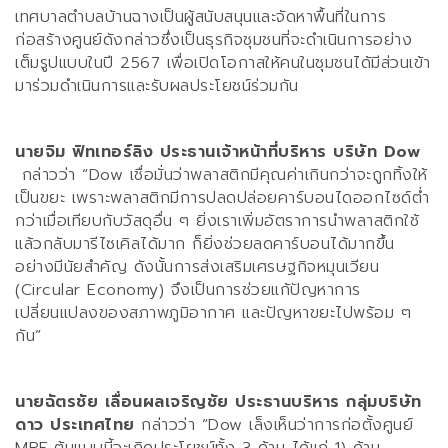
เทศบาลตำบลบ้านฉางเป็นผู้สนับสนุนและจัดหาพื้นที่ในการ
ก่อสร้างศูนย์ดังกล่าวซึ่งเป็นธุรกิจชุมชนที่จะดำเนินการอย่าง
เต็มรูปแบบในปี
2567
เพื่อเปิดโอกาสให้คนในชุมชนได้มีส่วนเข้า
มาร่วมดำเนินการและรับผลประโยชน์ร่วมกัน
นายจิม ฟิทเทอร์ลิง ประธานเจ้าหน้าที่บริหาร บริษัท
Dow
กล่าวว่า
“Dow
เชื่อมั่นว่าพลาสติกมีคุณค่าเกินกว่าจะถูกทิ้งให้
เป็นขยะ เพราะพลาสติกมีการปลดปล่อยคาร์บอนไดออกไซด์ต่ำ
กว่าเมื่อเทียบกับวัสดุอื่น ๆ ยิ่งเราเพิ่มอัตราการนำพลาสติกใช้
แล้วกลับมารีไซเคิลได้มาก ก็ยิ่งช่วยลดคาร์บอนได้มากขึ้น
อย่างมีนัยสำคัญ ดังนั้นการส่งเสริมเศรษฐกิจหมุนเวียน
(Circular Economy)
จึงเป็นการช่วยแก้ปัญหาการ
เปลี่ยนแปลงของสภาพภูมิอากาศ และปัญหาขยะไปพร้อม ๆ
กัน”
นายฉัตรชัย เลื่อนผลเจริญชัย ประธานบริหาร กลุ่มบริษัท
ดาว ประเทศไทย
กล่าวว่า
“Dow
เล็งเห็นว่าการก่อตั้งศูนย์
MRF
ต้นแบบนี้จะเกิดประโยชน์ทั้ง
3
ด้าน ได้แก่
1)
ด้าน