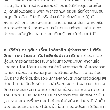
เศรษฐกิจ เกิดการจ้างงานและสร้างรายได้ให้กับชุมชนในพื้นที่
2)
ด้านสิ่งแวดล้อม เพราะพลาสติกและของเหลือทิ้งจากชุมชน
จะถูกเก็บกลับมารีไซเคิลหรือนำมาใช้ประโยชน์ และ
3)
ด้าน
สังคม สร้างความตระหนักในการคัดแยกขยะที่ต้นทาง ส่งเสริม
คุณภาพชีวิตที่ดี และยังพัฒนาเป็นต้นแบบซึ่งชุมชนอื่น ๆ ทั่ว
ประเทศและในภูมิภาคสามารถมาเรียนรู้และนำไปทำตามได้
”
ศ. (วิจัย) ดร.ชุติมา เอี่ยมโชติชวลิต ผู้ว่าการสถาบันวิจัย
วิทยาศาสตร์และเทคโนโลยีแห่งประเทศไทย
กล่าวว่า
“
วว.
มุ่งเน้นการจัดการวัสดุรีไซเคิลที่ต้นทางเพื่อแก้ปัญหาด้านสิ่ง
แวดล้อม โดยได้ขยายผลความสำเร็จจากตาลเดี่ยวโมเดลสู่ภาค
เอกชน เพื่อร่วมยกระดับคุณภาพชีวิตของประชาชน วว.ยินดี
เป็นอย่างยิ่งที่ได้มีส่วนร่วมในการผลักดันให้เกิดการจัดตั้งศูนย์ฯ
ดังกล่าว นับเป็นอีกหนึ่งความสำเร็จของการนำผลงานวิจัยทาง
วิทยาศาสตร์และเทคโนโลยี รวมถึงเครื่องจักรที่พัฒนาโดยคน
ไทย มาใช้ประโยชน์ต่อการบริหารจัดการวัสดุเหลือใช้อย่างเป็น
รูปธรรม ลดการพึ่งพาและนำเข้าเทคโนโลยีจากต่างชาติ อีกทั้ง
ยังต่อยอดและขยายผลไปยังพื้นที่อื่น ๆ ของประเทศได้ในราคา