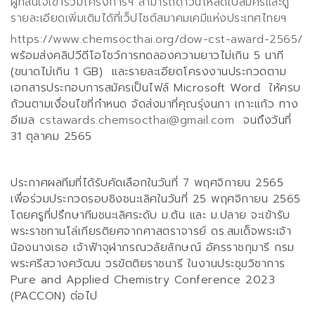
ผู้ที่สนใจเข้าร่วมโครงการฯ สามารถดาวน์โหลดใบสมัครและดู
รายละเอียดเพิ่มเติมได้ที่เว็ปไซต์สมาคมเคมีแห่งประเทศไทยฯ
https://www.chemsocthai.org/dow-cst-award-2565/
พร้อมส่งคลิปวีดีโอโชว์การทดลองความยาวไม่เกิน
5
นาที
(ขนาดไม่เกิน
1 GB)
และรายละเอียดโครงงานประกวดตาม
เอกสารประกอบการสมัครเป็นไฟล์
Microsoft Word
ให้ครบ
ถ้วนตามเงื่อนไขที่กำหนด จัดส่งมาที่คุณรุ่งนภา เกาะแก้ว ทาง
อีเมล
cstawards.chemsocthai@gmail.com
จนถึงวันที่
31
ตุลาคม
256
5
ประกาศผลทีมที่ได้รับคัดเลือกในวันที่
7
พฤศจิกายน
2565
เพื่อร่วมประกวดรอบชิงชนะเลิศในวันที่
25
พฤศจิกายน
2565
โดยครูที่ปรึกษาทีมชนะเลิศระดับ ม
.
ต้น และ ม
.
ปลาย จะเข้ารับ
พระราชทานโล่เกียรติยศจากศาสตราจารย์ ดร.สมเด็จพระเจ้า
น้องนางเธอ เจ้าฟ้าจุฬาภรณวลัยลักษณ์ อัครราชกุมารี กรม
พระศรีสวางควัฒน วรขัตติยราชนารี ในงานประชุมวิชาการ
Pure and Applied Chemistry Conference
20
23
(
PACCON
) ต่อไป